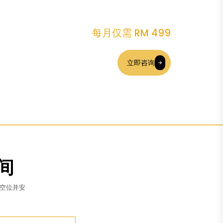
每月仅需 RM 499
立即咨询
间
看空位并安