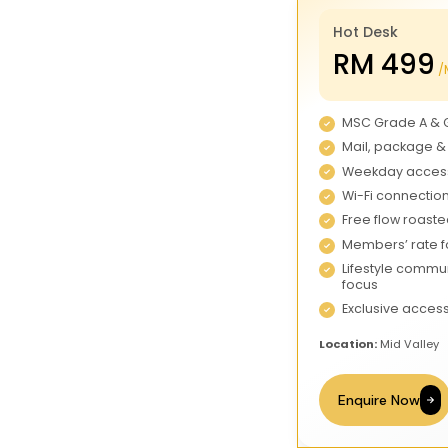
Hot Desk
RM 499
/
MSC Grade A & 
Mail, package &
Weekday access
Wi-Fi connectio
Free flow roaste
Members’ rate 
Lifestyle commu
focus
Exclusive acces
Location:
Mid Valley
Enquire Now