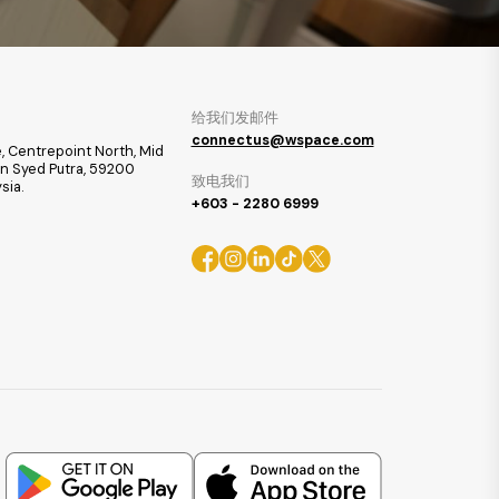
给我们发邮件
connectus@wspace.com
, Centrepoint North, Mid
ran Syed Putra, 59200
致电我们
sia.
+603 - 2280 6999