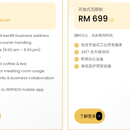
开放式无限制
RM 699
Month
/月
随时办公，自由掌控时间。
GreenRE business address
 courier handling
包含开放式工位所有服务
 (9:00 am – 6:00 pm)
24/7 全天候访问
n
即用办公设备
d coffee & tea
淋浴及护理室设施
for meeting room usage
nity & business collaboration
s to WSPACE mobile app
了解更多