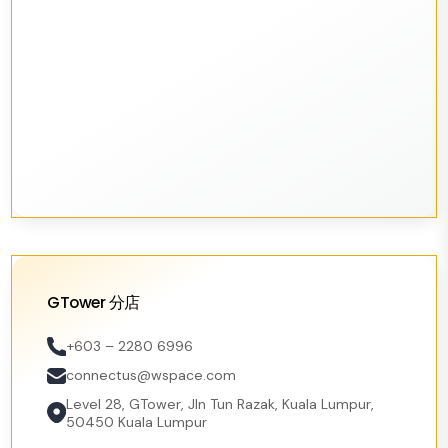
GTower 分店
+603 – 2280 6996
connectus@wspace.com
Level 28, GTower, Jln Tun Razak, Kuala Lumpur,
50450 Kuala Lumpur